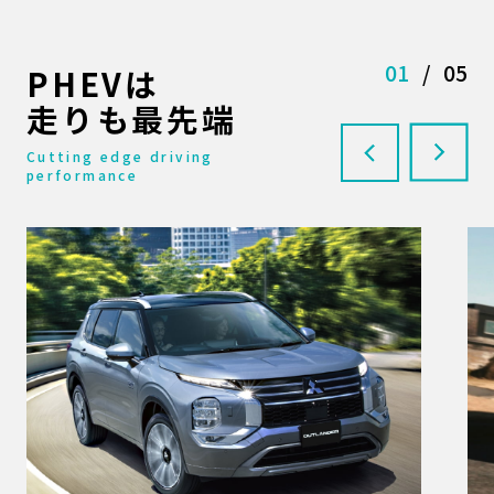
01
/
05
PHEVは
走りも最先端
Cutting edge driving
performance