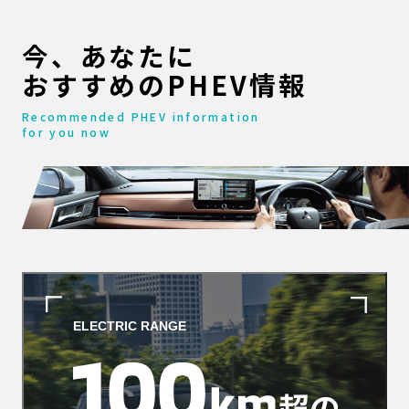
今、あなたに
おすすめのPHEV情報
Recommended PHEV information
for you now
ELECTRIC RANGE