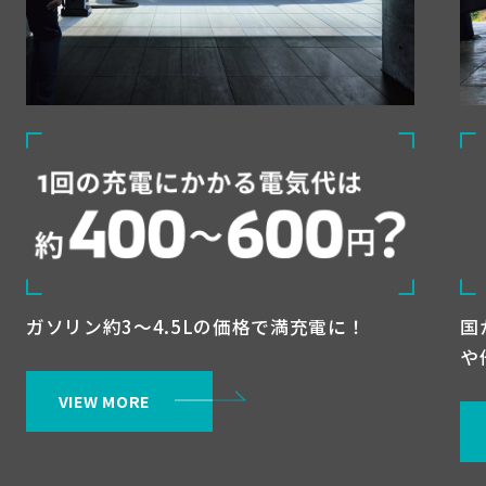
ガソリン約3～4.5Lの価格で満充電に！
国
や
VIEW MORE