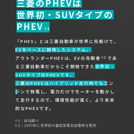
三菱のPHEVは
世界初・SUVタイプの
PHEV
※1
「PHEV」とは三菱自動車が世界に先駆けて、
EVをベースに開発したシステム。
アウトランダーPHEVは、EVの先駆者
であ
※2
る三菱自動車だからこそ開発できた
世界初・
SUVタイプのPHEVです。
三菱のPHEVはハイブリッド走行時でもエン
ジンで発電し、電力だけでモーターを動かし
て走行
するので、
環境性能が高く
、
より未来
的なPHEV
です。
※1：自社調べ
※2：2009年に世界初の量産型電気自動車を発売