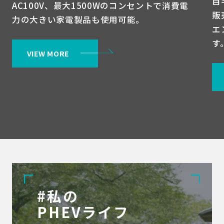
自
AC100V、最大1500Wのコンセントで消費電
販
力の大きい家電製品も使用可能。
エ
す
VIEW MORE
#
私の
PHEVライフ