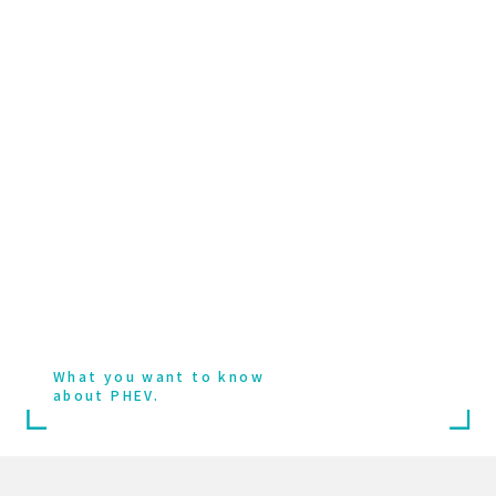
今、あなたの知りたい
PHEVがここに。
What you want to know
about PHEV.