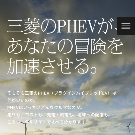
TOPICS
三菱のPHEVには
どんな特長があるのか?
今、あなたに
おすすめのPHEV情報
PHEVは走りも最先端
PHEVは経済性も抜群
そもそも三菱のPHEV（プラグインハイブリッドEV）は
何がいいのか。
PHEVは未来の地球の
PHEVはいったいどんなクルマなのか。
ことも考えている
走りも、コストも、充電・給電も、地球への配慮も。
バッテリーの電気は
このポータルサイトですべて分かります。
貯めたり、使ったり