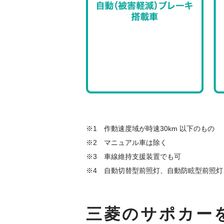
※1 作動速度域が時速30km 以下のもの
※2 マニュアル車は除く
※3 車線維持支援装置でも可
※4 自動切替型前照灯、自動防眩型前照
三菱のサポカー