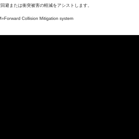
突回避または衝突被害の軽減をアシストします。
=Forward Collision Mitigation system