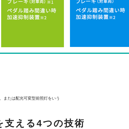
灯、または配光可変型前照灯をいう
を支える4つの技術