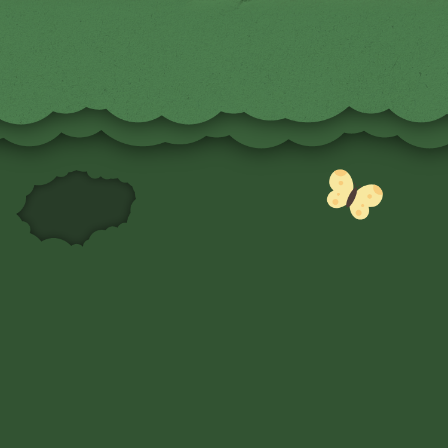
大発見
1
透けてるみたいで
止めやすい
超
フロントアンダー
12
フロアビュー
イン
超・