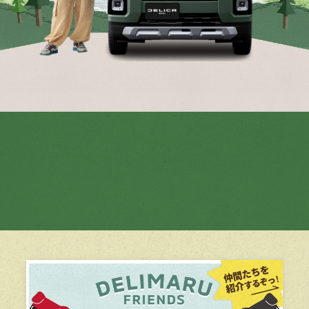
超公開中! MOVIE
超進化したポイント
超イメージできる
超注目トピックス
360°viewer