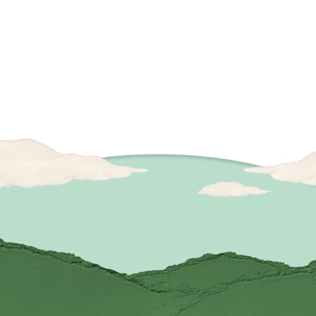
episode 0：
episode 1
CM撮影に訪れた水川あさみさん。
デリカミニ
案内されたのはいつもの「楽屋」で
屋”を堪能
はなく、楽屋仕様の「デリカミニ」
あまりにリ
だった…!?