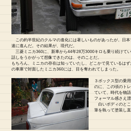
この約半世紀のクルマの進化には著しいものがあったが、日本
速に進んだ。その結果が、現代だ。
三菱ミニカ360に、新車から44年28万3000キロも乗り続けて
話しをうかがって想像できたのは、そのことだ。
もちろん、ミニカの存在は知っていたし、どこかで見ているはず
の車庫で対面したミニカ360には、目を奪われてしまった。
３ボックス型の乗用
のに、この頃のトレ
ていて、時代を物語
フォーマル感さえ漂
白いボディのとこ
筆を執って塗装し直