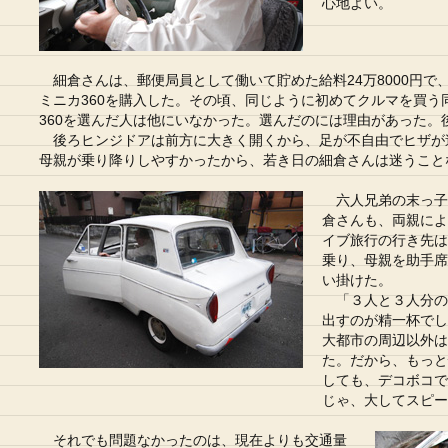
心地よい。
細倉さんは、郵便局員として働いて貯めた給料24万8000円で
ミニカ360を購入した。その頃、同じように初めてクルマを買う
360を選んだ人は他にいなかった。選んだのには理由があった。
後ろヒンジドアは前方に大きく開くから、足が不自由でヒザが
母親が乗り降りしやすかったから、若き日の細倉さんは迷うことな
六人兄弟の末っ子
倉さんも、両親によ
イブ旅行の行き先は
乗り、母親を助手席
い掛けた。
「３人と３人分の
出すのが精一杯でし
大都市の周辺以外は
た。だから、もっと
しても、デコボコで
じゃ、大してスピー
それでも問題なかったのは、現在よりも交通量