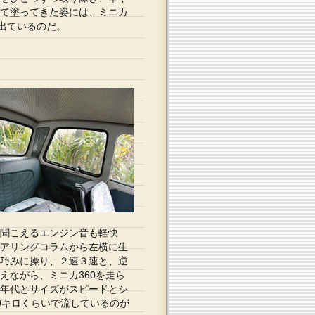
て塗ってきた姿には、ミニカ
れ出ているのだ。
聞こえるエンジン音も軽快
アリングコラムから左横に生
巧みに操り、２速３速と、逆
えながら、ミニカ360を走ら
年代とサイズがスピードとシ
0キロくらいで流しているのが