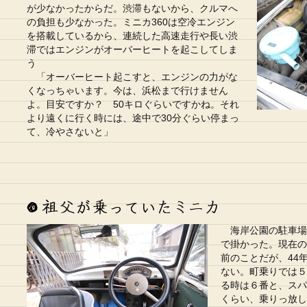
が少なかったからだ。渋滞もないから、クルマへ
の負担も少なかった。ミニカ360は空冷エンジン
を搭載しているから、連続した高速走行や長い渋
滞ではエンジンがオーバーヒートを起こしてしま
う
「オーバーヒート起こすと、エンジンの力がな
くなっちゃいます。今は、浜松まで行けません
よ。目安ですか？ 50キロぐらいですかね。それ
より遠くに行く時には、途中で30分ぐらい停まっ
て、冷やさないと」
海岸公園の駐車場
で掛かった。現在の
前のことだが、44
ない。町乗りでは５
る時は６番と、スパ
くらい、乗りっ放し