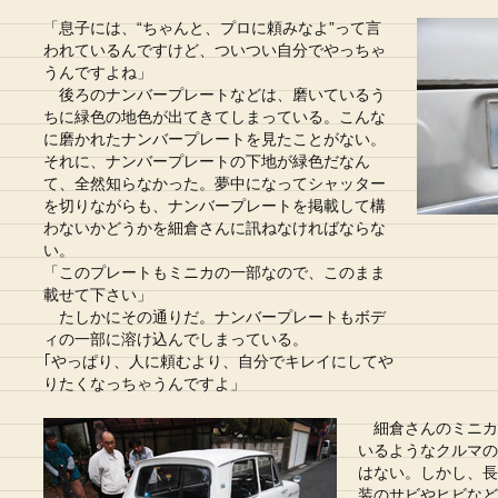
「息子には、“ちゃんと、プロに頼みなよ”って言
われているんですけど、ついつい自分でやっちゃ
うんですよね」
後ろのナンバープレートなどは、磨いているう
ちに緑色の地色が出てきてしまっている。こんな
に磨かれたナンバープレートを見たことがない。
それに、ナンバープレートの下地が緑色だなん
て、全然知らなかった。夢中になってシャッター
を切りながらも、ナンバープレートを掲載して構
わないかどうかを細倉さんに訊ねなければならな
い。
「このプレートもミニカの一部なので、このまま
載せて下さい」
たしかにその通りだ。ナンバープレートもボデ
ィの一部に溶け込んでしまっている。
｢やっぱり、人に頼むより、自分でキレイにしてや
りたくなっちゃうんですよ」
細倉さんのミニカ3
いるようなクルマの
はない。しかし、長
装のサビやヒビなど