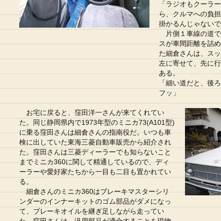
「ラジオもクーラー
ら、クルマへの負担
掛かるんじゃないで
片側１車線の道で
スが車間距離を詰め
た細倉さんは、スッ
左に寄せて、先に行
ある。
「細い道だと、後ろ
フッ」
お宅に戻ると、窪田洋一さんが来てくれてい
た。同じ静岡県内で1973年型のミニカ73(A101型)
に乗る窪田さんは細倉さんの指南役だ。いつも車
検に出していた東海三菱自動車販売から紹介され
た。窪田さんは三菱ディーラーでも知らないこと
までミニカ360に関して精通しているので、ディ
ーラーや愛好家たちから一目も二目も置かれてい
る。
細倉さんのミニカ360はブレーキマスターシリ
ンダーのインナーキットのゴム部品がダメになっ
て、ブレーキオイルを継ぎ足しながら走ってい