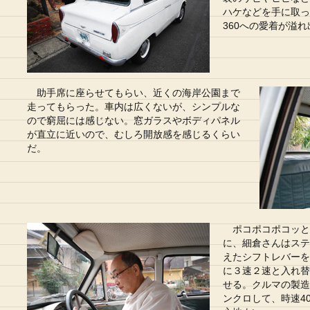
ハケなどを手に取っ
360への愛着が溢
助手席に座らせてもらい、近くの海岸公園まで
走ってもらった。車内は広くないが、シンプルな
ので窮屈には感じない。窓ガラスやボディパネル
が直立に近いので、むしろ開放感を感じるくらい
だ。
ポコポコポコッと
に、細倉さんはステ
えたシフトレバーを
に３速２速と入れ替
せる。クルマの製造
ンクロして、時速4