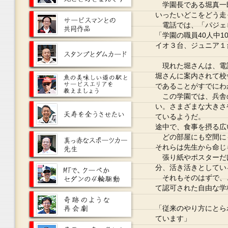
学園長である堀真一郎
いったいどこをどう走
電話では、「パジェロ
「学園の職員40人中
イオ３台、ジュニア１
現れた堀さんは、電
堀さんに案内されて校
であることがすでにわ
この学園では、兵舎
い。さまざまな大きさ
ているようだ。
途中で、食事を摂る広
どの部屋にも空間に
それらは先生から命じ
張り紙やポスターだ
分、活き活きとしてい
それもそのはずで、こ
て認可された自由な学
「従来のやり方にとら
ています」