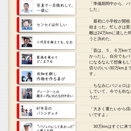
「準備期間中から、パ
した」
最初に小学校が開校
始まった。忙しさは変
離は24万kmに達した
うと決めた。
「昔は、５、６万km
かったし、自分でもパ
になるなんて想像もし
切りのいい30万km
す」
ちなみにパジェロは
していて、今でも街なか
うだ。
「大きく重たいから揺
いですよ」
30万kmはすぐに来