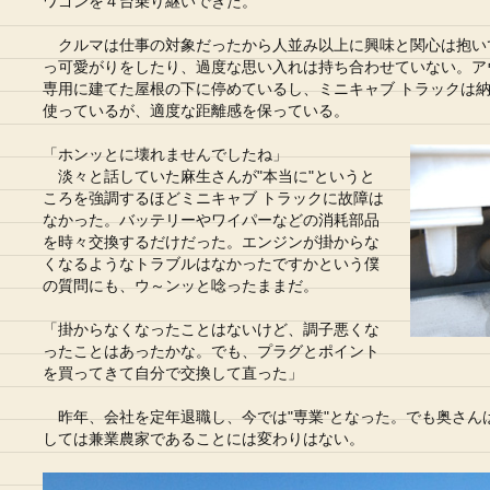
ワゴンを４台乗り継いできた。
クルマは仕事の対象だったから人並み以上に興味と関心は抱い
っ可愛がりをしたり、過度な思い入れは持ち合わせていない。ア
専用に建てた屋根の下に停めているし、ミニキャブ トラックは
使っているが、適度な距離感を保っている。
「ホンッとに壊れませんでしたね」
淡々と話していた麻生さんが"本当に"というと
ころを強調するほどミニキャブ トラックに故障は
なかった。バッテリーやワイパーなどの消耗部品
を時々交換するだけだった。エンジンが掛からな
くなるようなトラブルはなかったですかという僕
の質問にも、ウ～ンッと唸ったままだ。
「掛からなくなったことはないけど、調子悪くな
ったことはあったかな。でも、プラグとポイント
を買ってきて自分で交換して直った」
昨年、会社を定年退職し、今では"専業"となった。でも奥さん
しては兼業農家であることには変わりはない。