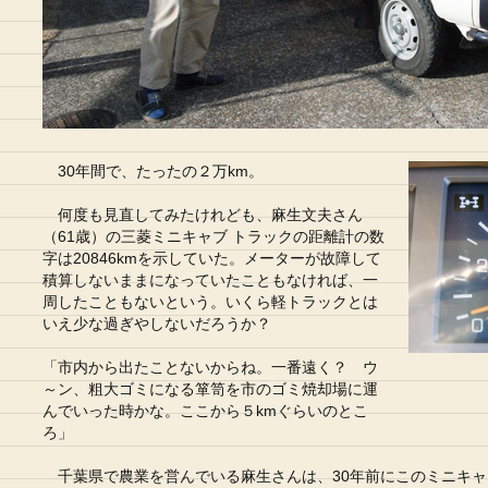
30年間で、たったの２万km。
何度も見直してみたけれども、麻生文夫さん
（61歳）の三菱ミニキャブ トラックの距離計の数
字は20846kmを示していた。メーターが故障して
積算しないままになっていたこともなければ、一
周したこともないという。いくら軽トラックとは
いえ少な過ぎやしないだろうか？
「市内から出たことないからね。一番遠く？ ウ
～ン、粗大ゴミになる箪笥を市のゴミ焼却場に運
んでいった時かな。ここから５kmぐらいのとこ
ろ」
千葉県で農業を営んでいる麻生さんは、30年前にこのミニキャ