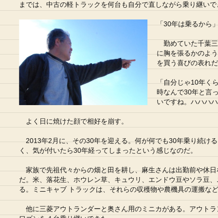
までは、中古の軽トラックを何台も自分で直しながら乗り継いで
「30年は乗るから
勤めていた千葉三菱
に胸を張るかのよう
を買う喜びの表れだ
「自分じゃ10年く
時なんで30年と言
いですね。ハハハハ
よく日に焼けた顔で相好を崩す。
2013年2月に、その30年を迎える。何が何でも30年乗り続け
く、気が付いたら30年経ってしまったという感じなのだ。
家族で先祖代々からの畑と田を耕し、麻生さんは出勤前や休日
だ。米、落花生、ホウレン草、キュウリ、エンドウ豆やソラ豆、
る。ミニキャブ トラックは、それらの収穫物や農機具の運搬な
他に三菱アウトランダーと奥さん用のミニカがある。アウトラ