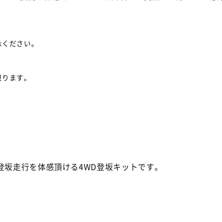
承ください。
限ります。
登坂走行を体感頂ける4WD登坂キットです。