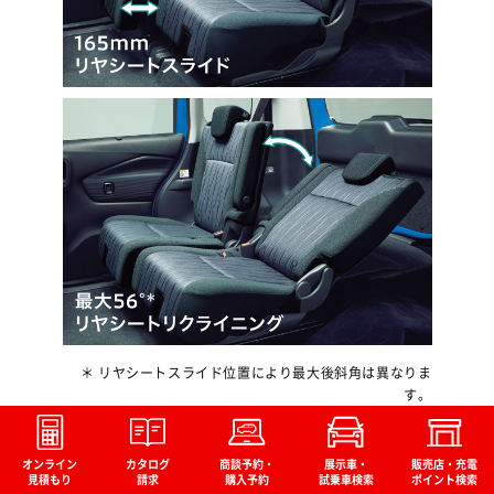
＊ リヤシートスライド位置により最大後斜角は異なりま
す。
後席の足元スペースもシート角度も好みに合わ
オンライン
カタログ
商談予約・
展示車・
販売店・充電
（別ウィンドウで開く）
（別ウィンドウで開く）
（別ウィンドウで開く）
（別ウィンドウで開く）
（
見積もり
請求
購入予約
試乗車検索
ポイント検索
せて調整可能。