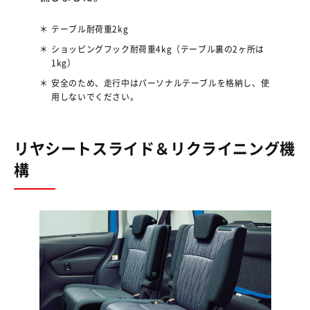
＊
テーブル耐荷重2kg
＊
ショッピングフック耐荷重4kg（テーブル裏の2ヶ所は
1kg）
＊
安全のため、走行中はパーソナルテーブルを格納し、使
用しないでください。
リヤシートスライド＆リクライニング機
構