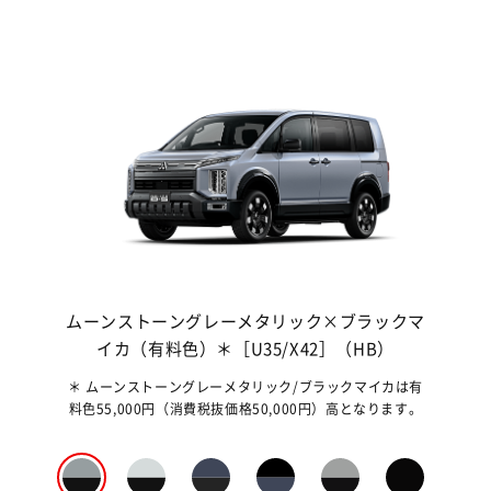
GG）
ムーンストーングレーメタリック×ブラックマ
ホ
イカ（有料色）＊［U35/X42］（HB）
＊ ムーンストーングレーメタリック/ブラックマイカは有
＊ 
料色55,000円（消費税抜価格50,000円）高となります。