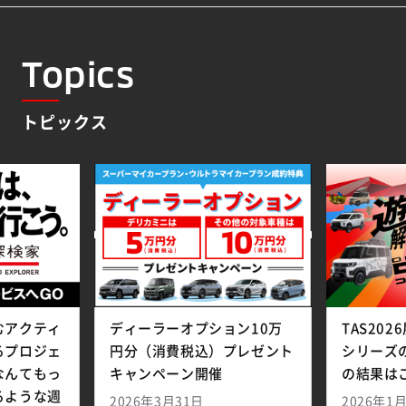
Topics
トピックス
むアクティ
ディーラーオプション10万
TAS20
るプロジェ
円分（消費税込）プレゼント
シリーズ
なんてもっ
キャンペーン開催
の結果は
るような週
2026年3月31日
2026年1