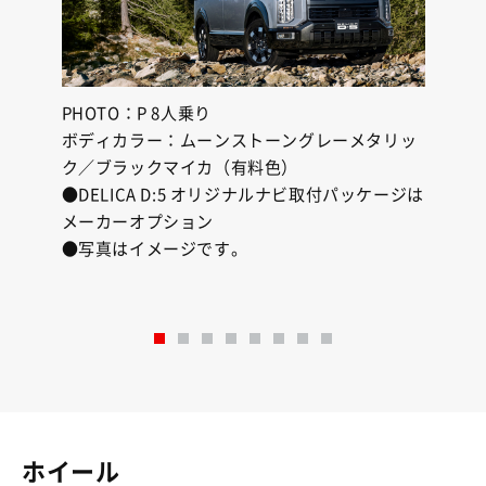
PHOTO：P 8人乗り
PH
ック
ボディカラー：ムーンストーングレーメタリッ
ボデ
ク／ブラックマイカ（有料色）
リッ
ージは
●DELICA D:5 オリジナルナビ取付パッケージは
ヤモ
メーカーオプション
●D
たも
●写真はイメージです。
メー
てく
●写
ホイール