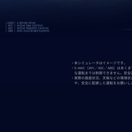
4WD
4 Wheel Drive
AYC
Active Yaw Control
ASC
Active Stability Control
ABS
Anti-lock Brake System
・本シミュレータはイメージです。
・S-AWC（AYC／ASC／ABS
な運転までは制御できません。安全
・実際の路面状況、天候などの環境状
や、安全に配慮した運転をお願いし