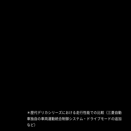
てデリカの持つ比類なき走破性をアピール。
3
#
燃費に優れた2WD(前輪駆動)
VIEW MORE
で走行し、空調を省エネ運転
することでエンジンの負担を
抑えて燃費を向上し、エコに
走行できるモード
CLOSE
4
#
さまざまな路面環境に応じ
て、4輪の駆動力と制動力を適
切にコントロール。走行性能
＊歴代デリカシリーズにおける走行性能での比較（三菱自動
と燃費性能を両立できるバラ
車独自の車両運動統合制御システム・ドライブモードの追加
ンスがとれたモード
など）