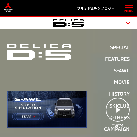
ブランド&テクノロジー
MENU
SPECIAL
FEATURES
S-AWC
MOVIE
HISTORY
SKICLUB
OTHERS
TVCM
CAMPAIGN