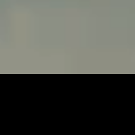
*1 コンビネーションシート生地（スエード調素材 撥水機能付 ×合成皮革、
カーキステッチ付）は、シートの座面中央部および背もたれ面中央部（除
く中央席）はスエード調素材 撥水機能付となり、それ以外は合成皮革とな
ります。
VIEW MORE
REAR
DELICAエンブレムをテールゲートガーニッシュに
堂々とレイアウト。リヤコンビネーションランプの
エクステンション部やゲート下部のブラックアウト
化でより精悍さを際立たせた。