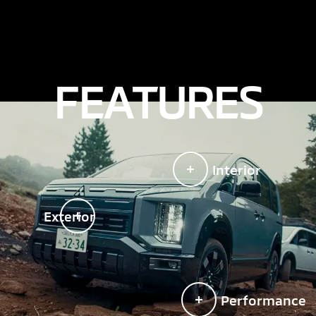
F
E
A
T
U
R
E
S
砂利道や未舗装路、ぬかるみ
などで、後輪の駆動力配分を
強めて走破性を向上。悪路走
行やぬかるみでのスタック時
の脱出性に優れたモード
Interior
Exterior
雪道や凍結路など滑りやすい
路面でのスリップを防止し安
Performance
心して走行できるモード。​カ