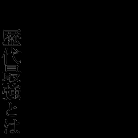
DRIVE MODE
METER
VIEW MORE
路面状況に応じて最適な走行性能を発揮するドライ
8インチフルカラー液晶のコンビネーションメータ
ブモードを採用。より燃費を優先した2WDモードの
ーへ刷新。表示コンテンツや設定機能を拡充。S-
1
ECO、日常の走行に幅広く対応するNORMAL、砂利
#
AWCの機能表示は、4WD、AYCの制御量をピーク値
道やぬかるみで走破性を発揮するGRAVEL、そして
で表示。制御の変化を目で楽しめる演出です。また
雪道など滑りやすい路面での操縦安定性を高める
ドライブモードと連動するシーン表示も搭載、これ
SNOW。各モードごとに適切な制御効果をもたらし
らの情報をより見やすいインターフェースデザイン
ます。また、急な下り坂でも車速を一定に保つヒル
により、快適で安全なドライブをサポートします。
ディセントコントロールを搭載し、路面状況に応じ
た最適な走行を可能としました。
2
#
VIEW MORE
SIDE
VIEW MORE
前後ホイールアーチモールでサイドビューに強いア
CLOSE
クセントを与え、18インチアルミホイールと相まっ