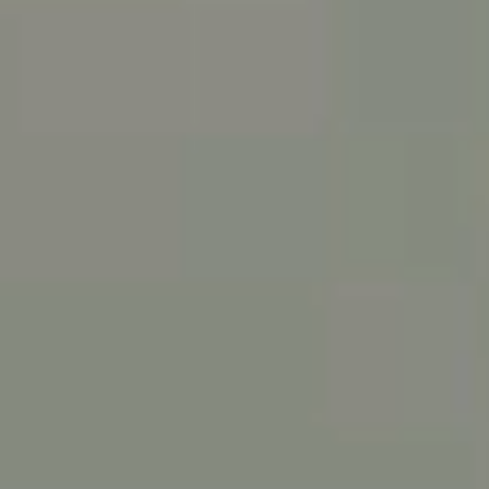
Performance
Exterior
Interior
精悍さと品格をまとった エクステリア
運転を満喫できる 高機能なインテリア
デリカらしさを体現する頼もしい走り