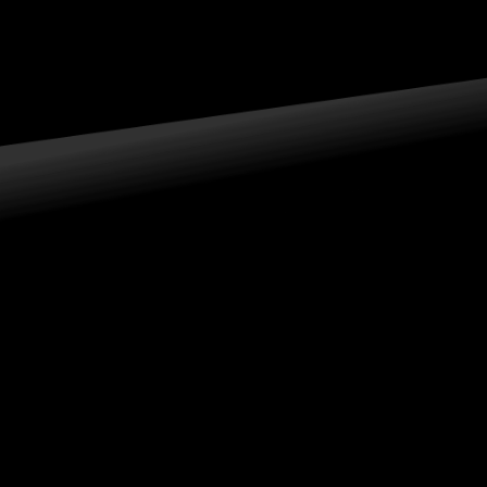
1968年『三菱デリカ』トラックが発売され、翌1969年、この『三
菱デリカ』トラックをベースにしたワンボックスタイプの『デリ
カコーチ』を発売しました。『デリカコーチ』は、9人乗りのワゴ
ンタイプで、発売当時は58馬力を発揮する1.1Lガソリンエンジン
を搭載し、クラス最強を誇るものでした。のちに、より余裕のあ
る1.4Lエンジン仕様も投入しました。当時はセダン全盛の時代で
個人用として使われることは少なく、主に送迎用として活躍しま
した。