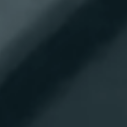
FRONT
OVERVIEW
S-AWC
歴代デリカが提供してきた唯一無二の価値を、より
カラー液晶メーターが実現する機能性や金属調のア
四輪を自在に制御することで車両運動性能を飛躍的
明快に表現するべく、上質さを持ちながらオフロー
クセントパネルによるギア感の演出でデリカを操る
に向上させる三菱自動車独自の四輪制御技術「S-
ダーとしてのキャラクターをデザインに反映。より
乗員の高揚感を実現します。
AWC(Super-All Wheel Control)」を採用。4WDをベ
アクティブで力強い表情を形づくるためにフロント
センターパネルは傷が目立ち難いダークグレー、シ
ースにAYC、ASC、ABSの働きにより、 S-AWCは常
グリルとバンパーのデザインを刷新し、より重心を
ートにはスエード調素材撥水機能付*1と合成皮革コ
に4輪の駆動力・制動力を最適制御し、意のままの
高く感じさせるグリルアクセントとバンパー形状に
ンビネーションの表皮を採用し、ステッチを内装各
操縦性と卓越した安定性をもたらします。