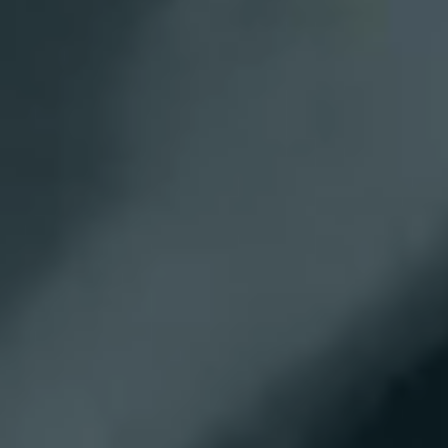
Performance
Exterior
Interior
精悍さと品格をまとった エクステリア
運転を満喫できる 高機能なインテリア
デリカらしさを体現する頼もしい走り