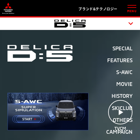
ブランド&テクノロジー
MENU
SPECIAL
FEATURES
S-AWC
MOVIE
HISTORY
SKICLUB
OTHERS
TVCM
CAMPAIGN