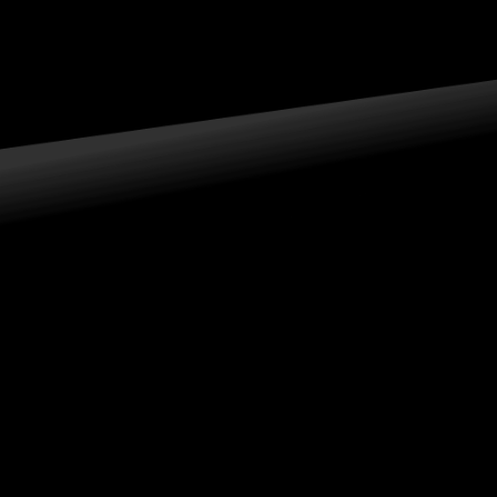
1968年『三菱デリカ』トラックが発売され、翌1969年、この『三
菱デリカ』トラックをベースにしたワンボックスタイプの『デリ
カコーチ』を発売しました。『デリカコーチ』は、9人乗りのワゴ
ンタイプで、発売当時は58馬力を発揮する1.1Lガソリンエンジン
を搭載し、クラス最強を誇るものでした。のちに、より余裕のあ
る1.4Lエンジン仕様も投入しました。当時はセダン全盛の時代で
個人用として使われることは少なく、主に送迎用として活躍しま
した。