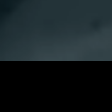
よって高い走破性を表現した。
部同様カーキ色とし、より機能的で統一感のあるイ
ンテリアとしました。
VIEW MORE
センターコンソール下部に充電用USBポート Type-C
大切な家族を守り抜くS-AWC。
VIEW MORE
を2口追加し利便性も高く仕上げています。
その確かな安心感を体感しよう。
*1 コンビネーションシート生地（スエード調素材 撥水機能付 ×合成皮革、
カーキステッチ付）は、シートの座面中央部および背もたれ面中央部（除
く中央席）はスエード調素材 撥水機能付となり、それ以外は合成皮革とな
ります。
VIEW MORE
REAR
DELICAエンブレムをテールゲートガーニッシュに