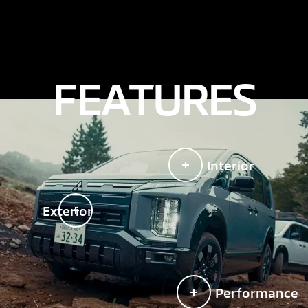
切にコントロール。走行性能
と燃費性能を両立できるバラ
ンスがとれたモード
F
E
A
T
U
R
E
S
砂利道や未舗装路、ぬかるみ
Interior
などで、後輪の駆動力配分を
強めて走破性を向上。悪路走
行やぬかるみでのスタック時
Exterior
の脱出性に優れたモード
Performance