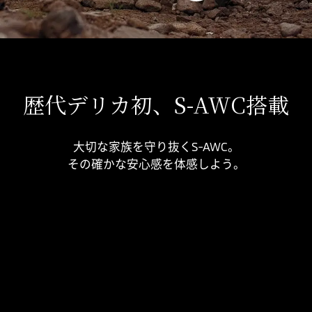
雪道や凍結路など滑りやすい
路面でのスリップを防止し安
心して走行できるモード。​カ
ーブでは外に膨らまずにスム
ーズに旋回可能
歴代デリカ初、S-AWC搭載
大切な家族を守り抜くS-AWC。
CLOSE
その確かな安心感を体感しよう。