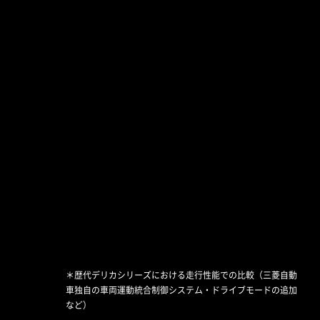
SIDE
VIEW MORE
3
#
前後ホイールアーチモールでサイドビューに強いア
CLOSE
クセントを与え、18インチアルミホイールと相まっ
てデリカの持つ比類なき走破性をアピール。
燃費に優れた2WD(前輪駆動)
VIEW MORE
で走行し、空調を省エネ運転
することでエンジンの負担を
4
#
抑えて燃費を向上し、エコに
走行できるモード
CLOSE
＊歴代デリカシリーズにおける走行性能での比較（三菱自動
車独自の車両運動統合制御システム・ドライブモードの追加
さまざまな路面環境に応じ
など）
て、4輪の駆動力と制動力を適