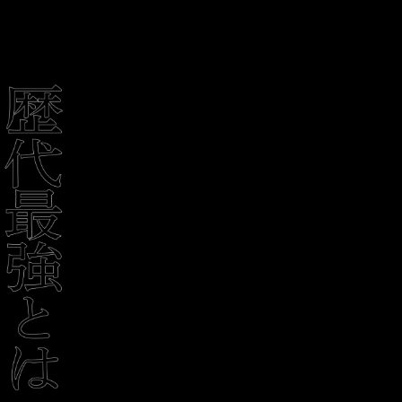
堂々とレイアウト。リヤコンビネーションランプの
エクステンション部やゲート下部のブラックアウト
化でより精悍さを際立たせた。
DRIVE MODE
METER
1
#
VIEW MORE
路面状況に応じて最適な走行性能を発揮するドライ
8インチフルカラー液晶のコンビネーションメータ
ブモードを採用。より燃費を優先した2WDモードの
ーへ刷新。表示コンテンツや設定機能を拡充。S-
ECO、日常の走行に幅広く対応するNORMAL、砂利
AWCの機能表示は、4WD、AYCの制御量をピーク値
道やぬかるみで走破性を発揮するGRAVEL、そして
で表示。制御の変化を目で楽しめる演出です。また
雪道など滑りやすい路面での操縦安定性を高める
ドライブモードと連動するシーン表示も搭載、これ
SNOW。各モードごとに適切な制御効果をもたらし
らの情報をより見やすいインターフェースデザイン
2
#
ます。また、急な下り坂でも車速を一定に保つヒル
により、快適で安全なドライブをサポートします。
ディセントコントロールを搭載し、路面状況に応じ
た最適な走行を可能としました。
VIEW MORE