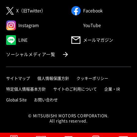
（別ウィンドウで開く）
（別ウィンドウで
X（旧Twitter）
Facebook
（別ウィンドウで開く）
（別ウィンドウで
Instagram
YouTube
（別ウィンドウで開く）
LINE
メールマガジン
（別ウィンドウで開く）
ソーシャルメディア一覧
サイトマップ
個人情報保護方針
クッキーポリシー
（別ウィ
特定個人情報基本方針
サイトのご利用について
企業・IR
（別ウィンドウで開く）
Global Site
お問い合わせ
© MITSUBISHI MOTORS CORPORATION.
All rights reserved.