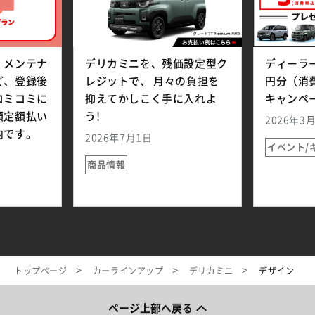
、メンテナ
デリカミニを、残価設定型ク
ディーラ
ど、登録後
レジットで、 月々の負担を
円分（消
コミコミに
抑えてかしこく手に入れよ
キャンペ
額定額払い
う!
2026年3
内です。
2026年7月1日
イベント/
商品情報
トップページ
カーラインアップ
デリカミニ
デザイン
ページ上部へ戻る