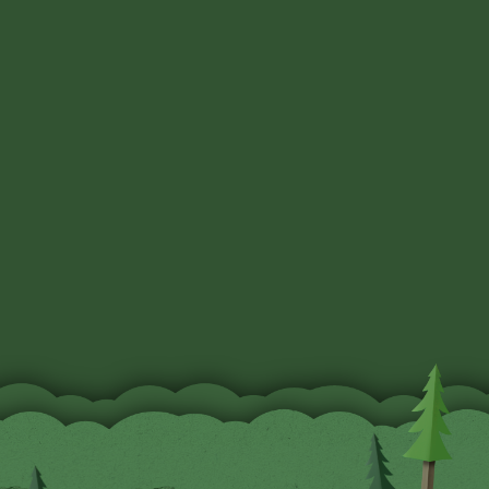
「DESIGN」
篇