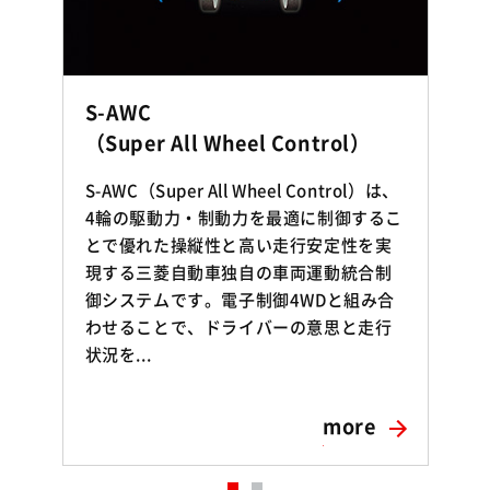
S-AWC
（Super All Wheel Control）
S-AWC（Super All Wheel Control）は、
4輪の駆動力・制動力を最適に制御するこ
とで優れた操縦性と高い走行安定性を実
ー
現する三菱自動車独自の車両運動統合制
御システムです。電子制御4WDと組み合
わせることで、ドライバーの意思と走行
力
状況を...
に
チ
more