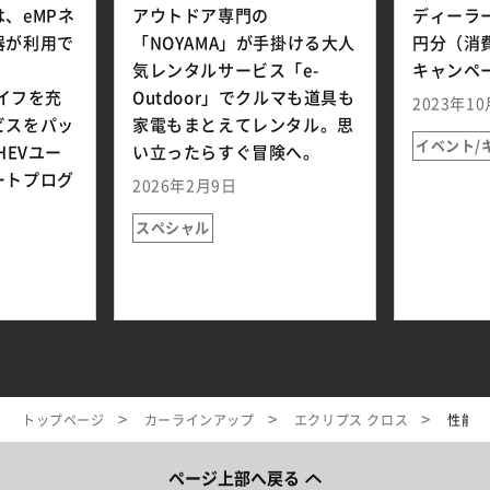
、eMPネ
アウトドア専門の
ディーラ
器が利用で
「NOYAMA」が手掛ける大人
円分（消
、
気レンタルサービス「e-
キャンペ
ライフを充
Outdoor」でクルマも道具も
2023年1
ビスをパッ
家電もまとえてレンタル。思
イベント/
HEVユー
い立ったらすぐ冒険へ。
ートプログ
2026年2月9日
スペシャル
トップページ
カーラインアップ
エクリプス クロス
性能・
ページ上部へ戻る