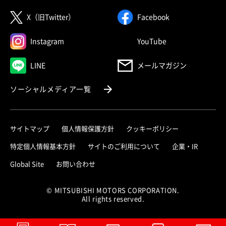
（別ウィンドウで開く）
（別ウィンドウで
X（旧Twitter）
Facebook
（別ウィンドウで開く）
（別ウィンドウで
Instagram
YouTube
（別ウィンドウで開く）
LINE
メールマガジン
（別ウィンドウで開く）
ソーシャルメディア一覧
サイトマップ
個人情報保護方針
クッキーポリシー
（別ウィ
特定個人情報基本方針
サイトのご利用について
企業・IR
（別ウィンドウで開く）
Global Site
お問い合わせ
© MITSUBISHI MOTORS CORPORATION.
All rights reserved.