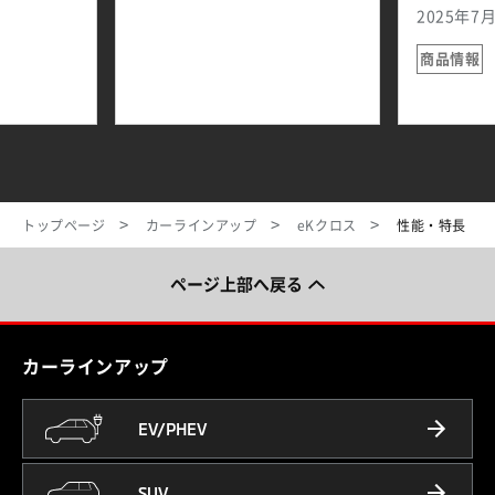
2025年7
商品情報
トップページ
カーラインアップ
eKクロス
性能・特長
ページ上部へ戻る
カーラインアップ
EV/PHEV
SUV