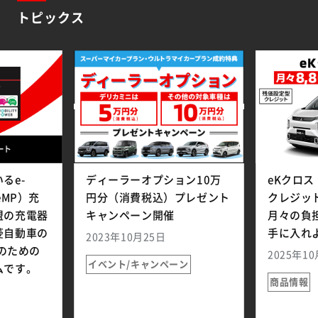
トピックス
るe-
ディーラーオプション10万
eKクロス
（eMP）充
円分（消費税込）プレゼント
クレジッ
盟の充電器
キャンペーン開催
月々の負
菱自動車の
手に入れよ
2023年10月25日
ーのための
2025年1
イベント/キャンペーン
ムです。
商品情報