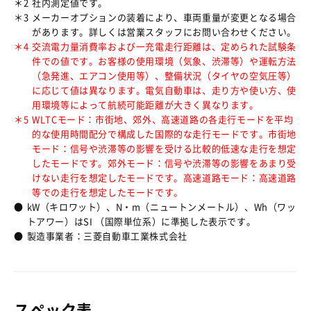
＊2
社内測定値です。
＊3
メーカーオプションの装着により、車両重量が変更となる場合
があります。詳しくは営業スタッフにお問い合わせください。
＊4
交流電力量消費率および一充電走行距離は、定められた試験条
件での値です。お客様の使用環境（気象、渋滞等）や運転方法
（急発進、エアコン使用等）、整備状況（タイヤの空気圧等）
に応じて値は異なります。電気自動車は、走り方や使い方、使
用環境等によって航続可能距離が大きく異なります。
＊5
WLTCモード：市街地、郊外、高速道路の各走行モードを平均
的な使用時間配分で構成した国際的な走行モードです。市街地
モード：信号や渋滞等の影響を受ける比較的低速な走行を想定
したモードです。郊外モード：信号や渋滞等の影響をあまり受
けない走行を想定したモードです。高速道路モード：高速道路
等での走行を想定したモードです。
●
kW（キロワット）、N・m（ニュートンメートル）、Wh（ワッ
トアワー）はSI （国際単位系）に準拠した表示です。
●
製造事業者：三菱自動車工業株式会社
スペック表