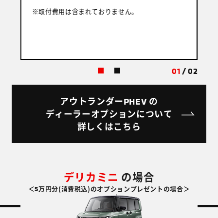
※取付費用は含まれておりません。
※
01
/
02
PHEV
アウトランダー
の
ディーラーオプションについて
詳しくはこちら
デリカミニ
の場合
5
＜
万円分(消費税込)のオプションプレゼントの場合＞