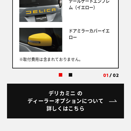
テールゲートエンブレ
ム（イエロー）
ドアミラーカバーイエ
ロー
※
※取付費用は含まれておりません。
01
/
02
デリカミニ の
ディーラーオプションについて
詳しくはこちら