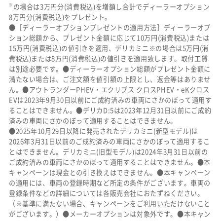
※
の場合は3万円分(消費税込)を増額し合計でディーラーオプション
8万円分(消費税込)をプレゼント。
●［ディーラーオプションプレゼントの適用方法］ディーラーオプ
ション総額から、プレゼント金額に応じて10万円(消費税込)または
15万円(消費税込)の値引きを適用、デリカミニ※の場合は5万円(消
費税込)または8万円(消費税込)の値引きを適用致します。取付工賃
は別途必要です。●ディーラーオプション総額がプレゼント金額に
満たない場合は、ご注文額を値引額の上限とし、返金等はありませ
ん。●アウトランダーPHEV・エクリプス クロスPHEV・eKクロス
EVは2023年9月30日以前にご成約済みの車両にさかのぼって適用す
ることはできません。●デリカD:5は2023年12月31日以前にご成約
済みの車両にさかのぼって適用することはできません。
●2025年10月29日以降に発売されたデリカミニ(新型モデル)は
2026年3月31日以前のご成約済みの車両にさかのぼって適用するこ
とはできません。デリカミニ(旧型モデル)は2024年3月31日以前の
ご成約済みの車両にさかのぼって適用することはできません。●本
キャンペーンは現金との引き換えはできません。●本キャンペーン
の適用には、車両の登録時期など所定の条件がございます。車両の
登録条件などの詳細については各販売会社におたずねください。
（※基準に満たない場合、キャンペーンをご利用いただけないこと
がございます。）●メーカーオプションは対象外です。●本キャン