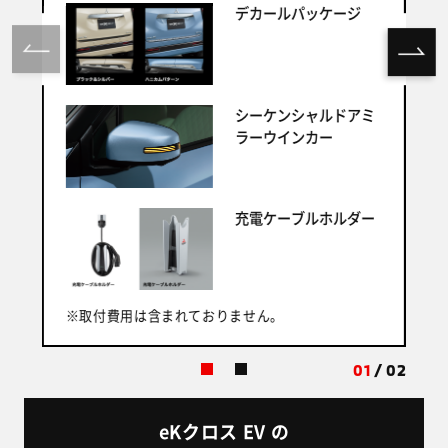
デカールパッケージ
シーケンシャルドアミ
ラーウインカー
充電ケーブルホルダー
※
※取付費用は含まれておりません。
01
/
02
eKクロス EV の