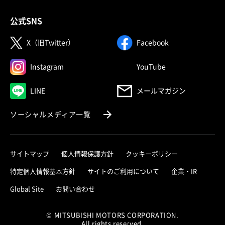
公式SNS
（別ウィンドウで開く）
（別ウィンドウで
X（旧Twitter）
Facebook
（別ウィンドウで開く）
（別ウィンドウで
Instagram
YouTube
（別ウィンドウで開く）
LINE
メールマガジン
（別ウィンドウで開く）
ソーシャルメディア一覧
サイトマップ
個人情報保護方針
クッキーポリシー
（別ウィ
特定個人情報基本方針
サイトのご利用について
企業・IR
（別ウィンドウで開く）
Global Site
お問い合わせ
© MITSUBISHI MOTORS CORPORATION.
All rights reserved.