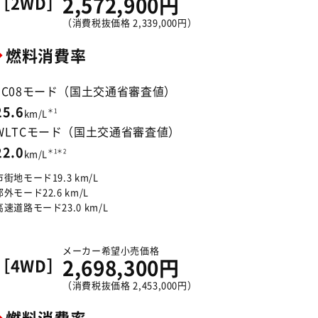
［2WD］
2,572,900円
（消費税抜価格 2,339,000円）
燃料消費率
JC08モード（国土交通省審査値）
25.6
＊1
km/L
WLTCモード（国土交通省審査値）
22.0
＊1＊2
km/L
市街地モード19.3 km/L
郊外モード22.6 km/L
高速道路モード23.0 km/L
メーカー希望小売価格
［4WD］
2,698,300円
（消費税抜価格 2,453,000円）