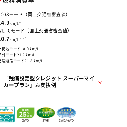
燃料消費率
JC08モード（国土交通省審査値）
24.9
＊1
km/L
WLTCモード（国土交通省審査値）
20.7
＊1＊2
km/L
市街地モード18.0 km/L
郊外モード21.2 km/L
高速道路モード21.8 km/L
「残価設定型クレジット スーパーマイ
カープラン」お支払例