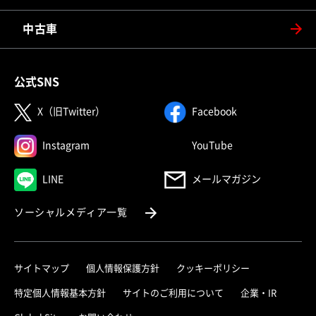
中古車
公式SNS
（別ウィンドウで開く）
（別ウィンドウで
X（旧Twitter）
Facebook
（別ウィンドウで開く）
（別ウィンドウで
Instagram
YouTube
（別ウィンドウで開く）
LINE
メールマガジン
（別ウィンドウで開く）
ソーシャルメディア一覧
サイトマップ
個人情報保護方針
クッキーポリシー
（別ウィ
特定個人情報基本方針
サイトのご利用について
企業・IR
（別ウィンドウで開く）