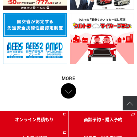
MORE
（別ウィンドウで開く）
（別ウ
オンライン見積もり
商談予約・購入予約