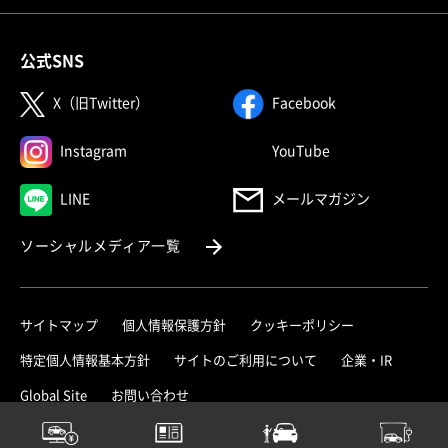
公式SNS
（別ウィンドウで開く）
（別ウィンドウで
X（旧Twitter）
Facebook
（別ウィンドウで開く）
（別ウィンドウで
Instagram
YouTube
（別ウィンドウで開く）
LINE
メールマガジン
（別ウィンドウで開く）
ソーシャルメディア一覧
サイトマップ
個人情報保護方針
クッキーポリシー
（別ウィ
特定個人情報基本方針
サイトのご利用について
企業・IR
（別ウィンドウで開く）
Global Site
お問い合わせ
© MITSUBISHI MOTORS CORPORATION.