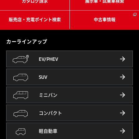
（別ウィンドウで開く）
カタログ請求
展示車・試乗車
検索
（別ウィン
販売店・充電ポイント
検索
中古車情報
カーラインアップ
EV/PHEV
SUV
ミニバン
コンパクト
軽自動車