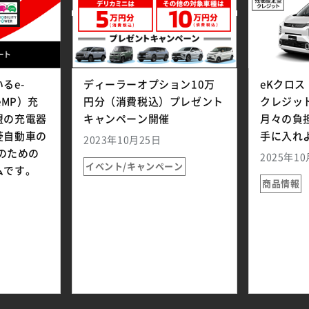
るe-
ディーラーオプション10万
eKクロス
（eMP）充
円分（消費税込）プレゼント
クレジッ
盟の充電器
キャンペーン開催
月々の負
菱自動車の
手に入れよ
2023年10月25日
ーのための
2025年1
イベント/キャンペーン
ムです。
商品情報