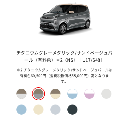
有料
チタニウムグレーメタリック/サンドベージュパ
ナチ
ール（有料色）＊2〈NS〉［U17/S48］
ュ
料色
＊2 チタニウムグレーメタリック/サンドベージュパールは
＊3
す。
有料色60,500円（消費税抜価格55,000円）高となりま
ルは
す。