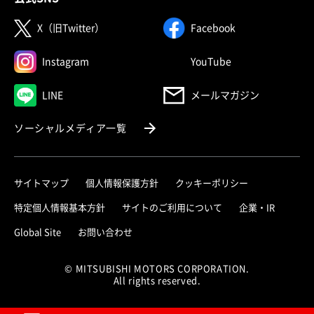
（別ウィンドウで開く）
（別ウィンドウで
X（旧Twitter）
Facebook
（別ウィンドウで開く）
（別ウィンドウで
Instagram
YouTube
（別ウィンドウで開く）
LINE
メールマガジン
（別ウィンドウで開く）
ソーシャルメディア一覧
サイトマップ
個人情報保護方針
クッキーポリシー
（別ウィ
特定個人情報基本方針
サイトのご利用について
企業・IR
（別ウィンドウで開く）
Global Site
お問い合わせ
© MITSUBISHI MOTORS CORPORATION.
All rights reserved.