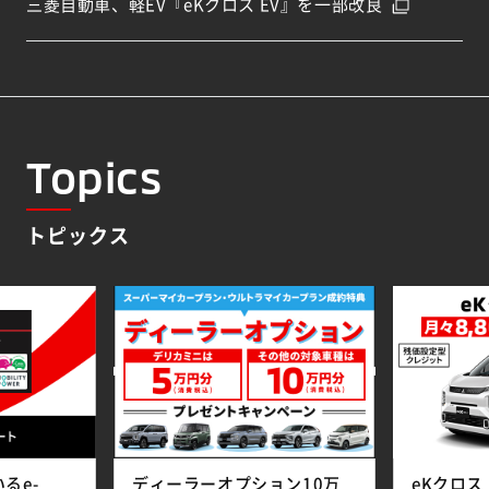
三菱自動車、軽EV『eKクロス EV』を一部改良
Topics
トピックス
るe-
ディーラーオプション10万
eKクロス