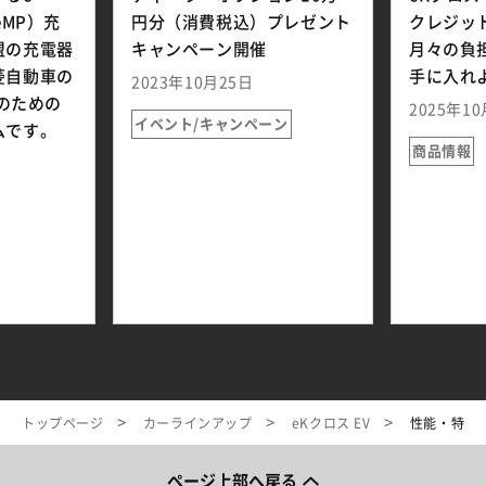
（eMP）充
円分（消費税込）プレゼント
クレジッ
盟の充電器
キャンペーン開催
月々の負
菱自動車の
手に入れよ
2023年10月25日
ーのための
2025年1
イベント/キャンペーン
ムです。
商品情報
トップページ
カーラインアップ
eKクロス EV
性能・特長
ページ上部へ戻る