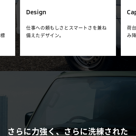
Design
Ca
仕事への頼もしさとスマートさを兼ね
荷
に標
備えたデザイン。
み
さらに力強く、さらに洗練された