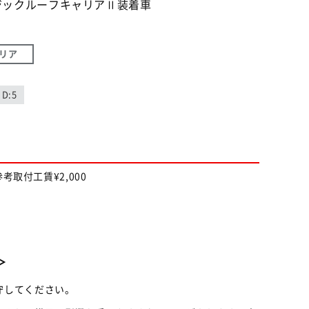
ジックルーフキャリアⅡ装着車
リア
D:5
考取付工賃¥2,000
＞
守してください。