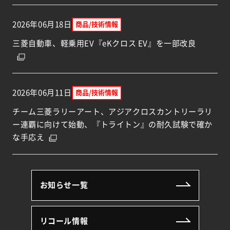
2026年06月18日
商品/技術情報
（別ウィ
三菱自動車、軽乗用EV『eKクロス EV』を一部改良
2026年06月11日
商品/技術情報
チーム三菱ラリーアート、アジアクロスカントリーラリ
ー連覇に向けて始動、『トライトン』の耐久試験で確か
（別ウィンドウで開く）
な手応え
お知らせ一覧
リコール情報