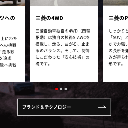
ツへの
三菱の4WD
三菱のP
三菱自動車独自の4WD（四輪
しっかり
駆動）は独自の技術S-AWCを
「SUV」
以上にわた
搭載し、走る、曲がる、止ま
かで力強
への挑戦
るのバランス。そして、制御
の長所を
“走る歓
にこだわった「安心技術」の
みが得ら
“を追求
礎です。
形です。
能へ挑戦
ィンドウで開く）
ブランド＆テクノロジー