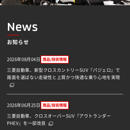
News
お知らせ
2026年08月04日
商品/技術情報
三菱自動車、新型クロスカントリーSUV『パジェロ』で
（別
路面を選ばない走破性と上質かつ快適な乗り心地を実現
2026年06月25日
商品/技術情報
三菱自動車、クロスオーバーSUV『アウトランダー
（別ウィンドウで開く）
PHEV』を一部改良