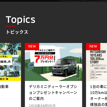
Topics
トピックス
（別ウィンドウで開く）
自動車
デリカミニディーラーオプシ
1台の車
ョンプレゼントキャンペーン
10万k
（別ウィンドウで開く）
のご案内
オーナー
様独自の
2026年08月05日