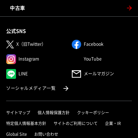
中古車
公式SNS
（別ウィンドウで開く）
（別ウィンドウで
X（旧Twitter）
Facebook
（別ウィンドウで開く）
（別ウィンドウで
Instagram
YouTube
（別ウィンドウで開く）
LINE
メールマガジン
（別ウィンドウで開く）
ソーシャルメディア一覧
サイトマップ
個人情報保護方針
クッキーポリシー
（別ウィ
特定個人情報基本方針
サイトのご利用について
企業・IR
（別ウィンドウで開く）
Global Site
お問い合わせ