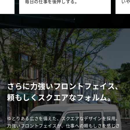
毎日の仕事を後押しする。
い
さらに力強いフロントフェイス、
頼もしくスクエアなフォルム。
ゆとりある広さを備えた、スクエアなデザインを採用。
力強いフロントフェイスが、仕事への頼もしさを感じさ