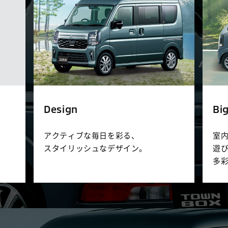
Design
Bi
アクティブな毎日を彩る、
室
スタイリッシュなデザイン。
遊
多