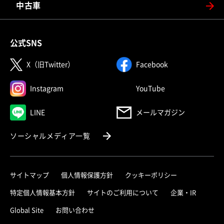
中古車
公式SNS
（別ウィンドウで開く）
（別ウィンドウで
X（旧Twitter）
Facebook
（別ウィンドウで開く）
（別ウィンドウで
Instagram
YouTube
（別ウィンドウで開く）
LINE
メールマガジン
（別ウィンドウで開く）
ソーシャルメディア一覧
サイトマップ
個人情報保護方針
クッキーポリシー
（別ウィ
特定個人情報基本方針
サイトのご利用について
企業・IR
（別ウィンドウで開く）
Global Site
お問い合わせ