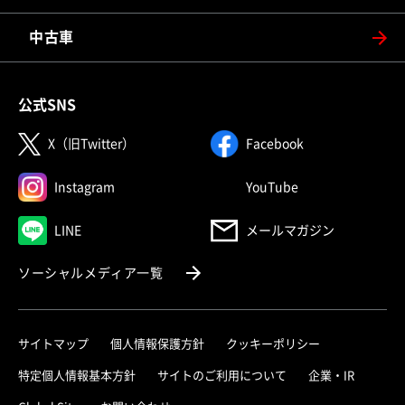
中古車
公式SNS
（別ウィンドウで開く）
（別ウィンドウで
X（旧Twitter）
Facebook
（別ウィンドウで開く）
（別ウィンドウで
Instagram
YouTube
（別ウィンドウで開く）
LINE
メールマガジン
（別ウィンドウで開く）
ソーシャルメディア一覧
サイトマップ
個人情報保護方針
クッキーポリシー
（別ウィ
特定個人情報基本方針
サイトのご利用について
企業・IR
（別ウィンドウで開く）