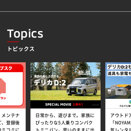
Topics
トピックス
、メンテナ
日常から、遊びまで。家族に
アウトド
ど、登録後
ぴったりな5人乗りコンパク
「NOYA
コミコミに
トミニバン。思いのままに出
気レンタル