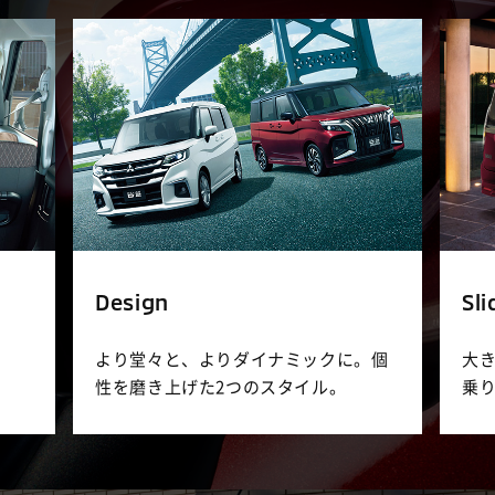
Design
Sl
より堂々と、よりダイナミックに。
個
大
性を磨き上げた2つのスタイル。
乗