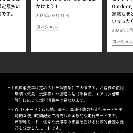
額定額払い
かけよう！
Outdo
内です。
家電もま
2025年03月31日
い立った
スペシャル
2026年2
スペシャル
＊1
燃料消費率は定められた試験条件での値です。お客様の使用
環境（気象、渋滞等）や運転方法（急発進、エアコン使用
等）に応じて燃料消費率は異なります。
＊2
WLTCモード：市街地、郊外、高速道路の各走行モードを平
均的な使用時間配分で構成した国際的な走行モードです。
市街地モード：信号や渋滞等の影響を受ける比較的低速な走
行を想定したモードです。