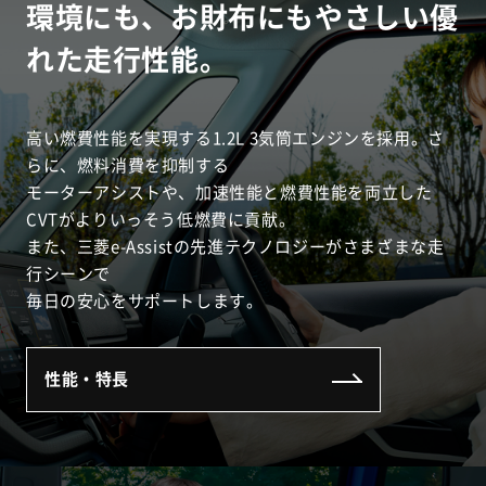
環境にも、お財布にもやさしい優
れた走行性能。
高い燃費性能を実現する1.2L 3気筒エンジンを採用。さ
らに、燃料消費を抑制する
モーターアシストや、加速性能と燃費性能を両立した
CVTがよりいっそう低燃費に貢献。
また、三菱e-Assistの先進テクノロジーがさまざまな走
行シーンで
毎日の安心をサポートします。
性能・特長