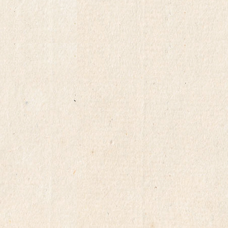
4年
2013年
20
2026.04.04
奈良県
1年
2010年
実験車から実用車へ
平本英人さんと三菱eKクロス EV（2022年
型）
0
0