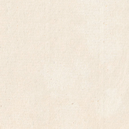
201
201