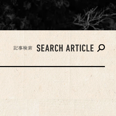
系
ミニバン系
軽自
万キロ以上乗り続
ペ系
ハッチバック系
セダン・ハ
クションとして版
』『地球自動車
ンワゴン系
その他
車』（共著）。
掲載年
6年
2025年
20
0年
2019年
20
7年
2016年
20