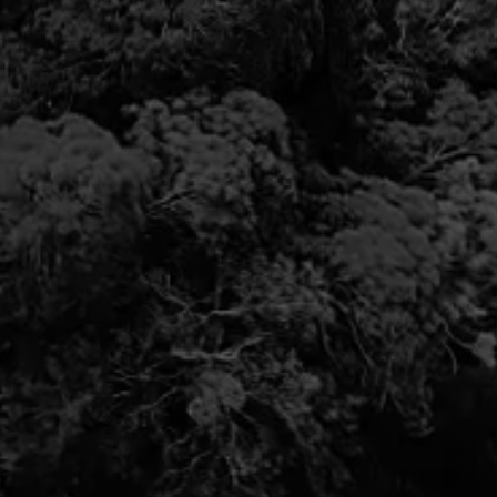
車種の年代
0's
1970's～
198
's～
2000's～
201
's～
車種のジャンル