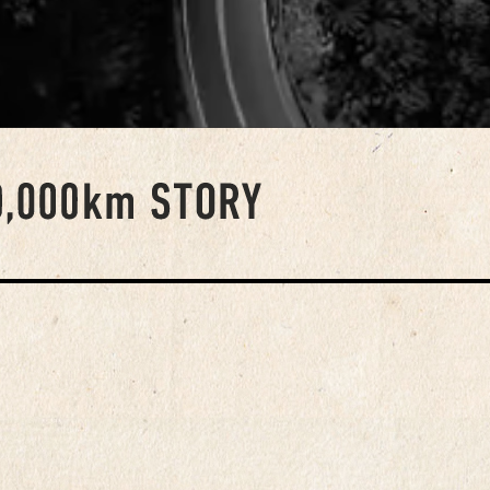
SUV
や人間とともにあるものとして取材活動を行っている。
10万キロストーリー』は、一台のクルマに10年もしくは10
クー
人とクルマが織りなす物語を記録したインタビューノンフィ
主な著書に、『10年10万キロストーリー』・『セナと日本人
ステーショ
ン・ミニ・ストーリー』『レクサスのジレンマ』『力説自動
horizontal」
ko-hirohisa.com/
202
202
201