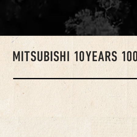
クルマを、社会
代表作の『10年
けた人を訪ね、
を重ねている。
旅行』『ニッポ
「金子浩久公式サイト
http://www.kane