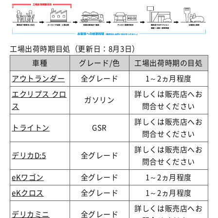
工場出荷時期目処（更新日：8月3日）
車種
グレード/色
工場出荷時期の目処
アウトランダー
全グレード
1～2ヵ月程度
エクリプス クロ
詳しくは販売店へお
ガソリン
ス
問合せください
詳しくは販売店へお
トライトン
GSR
問合せください
詳しくは販売店へお
デリカD:5
全グレード
問合せください
eKワゴン
全グレード
1～2ヵ月程度
eKクロス
全グレード
1～2ヵ月程度
詳しくは販売店へお
デリカミニ
全グレード