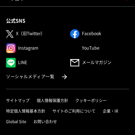
公式SNS
（別ウィンドウで開く）
（別ウィンドウで
X（旧Twitter）
Facebook
（別ウィンドウで開く）
（別ウィンドウで
Instagram
YouTube
（別ウィンドウで開く）
LINE
メールマガジン
（別ウィンドウで開く）
ソーシャルメディア一覧
サイトマップ
個人情報保護方針
クッキーポリシー
（別ウィ
特定個人情報基本方針
サイトのご利用について
企業・IR
（別ウィンドウで開く）
Global Site
お問い合わせ