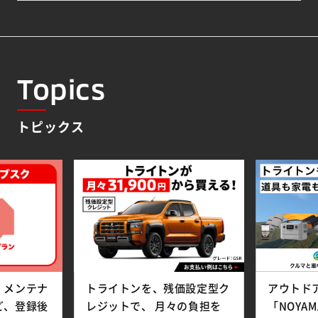
Topics
トピックス
、メンテナ
トライトンを、残価設定型ク
アウトド
ど、登録後
レジットで、 月々の負担を
「NOYA