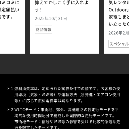
コミコミに
抑えてかしこく手に入れよ
気レンタル
額定額払い
う!
Outdo
内です。
家電もま
2025年10月31日
い立った
商品情報
2026年2
スペシャル
＊1
燃料消費率は、定められた試験条件での値です。お客様の使
用環境（気象・渋滞等）や運転方法（急発進・エアコン使用
等）に応じて燃料消費率は異なります。
＊2
WLTCモード：市街地、郊外、高速道路の各走行モードを平
均的な使用時間配分で構成した国際的な走行モードです。
市街地モード：信号や渋滞等の影響を受ける比較的低速な走
行を想定したモードです。