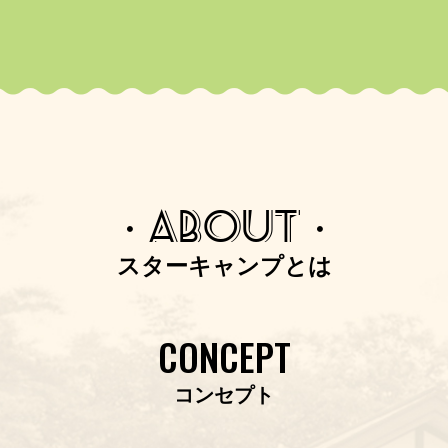
2018/6/22
吹上高原出演アーティスト決定！
2018/6/22
TIPSページ公開！
2018/6/18
吹上高原申込スタート！
2018/6/18
・ABOUT・
朝霧高原限定「片山右京×ピータ
ー・ライオン トークショー」実施
スターキャンプとは
決定！
2018/6/18
朝霧高原受付終了！
CONCEPT
2018/6/12
朝霧高原出演アーティスト決定！
コンセプト
2018/5/25
朝霧高原申込スタート！