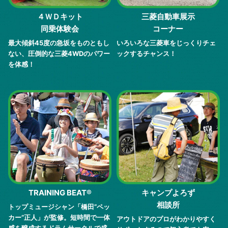
４ＷＤキット
三菱自動車展示
同乗体験会
コーナー
最大傾斜45度の急坂をものともし
いろいろな三菱車をじっくりチェ
ない、圧倒的な三菱4WDのパワー
ックするチャンス！
を体感！
TRAINING BEAT®
キャンプよろず
相談所
トップミュージシャン「橋田”ペッ
カー”正人」が監修。短時間で一体
アウトドアのプロがわかりやすく