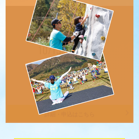
Star Camp 2018 in
マキノ高原
10/13sat-14sun
滋賀県
マキノ高原キャンプ場
【申込期間】
7月27日(金)14:00～
9月03日(月)10:00
詳細・申込はこちら