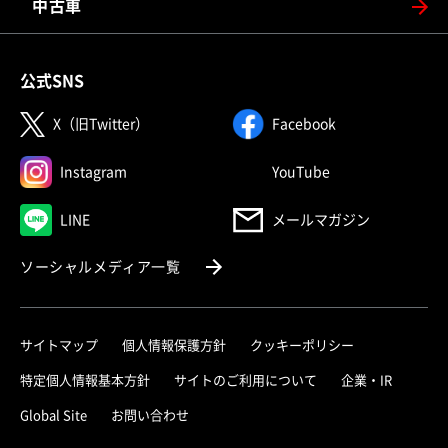
中古車
公式SNS
（別ウィンドウで開く）
（別ウィンドウで
X（旧Twitter）
Facebook
（別ウィンドウで開く）
（別ウィンドウで
Instagram
YouTube
（別ウィンドウで開く）
LINE
メールマガジン
（別ウィンドウで開く）
ソーシャルメディア一覧
サイトマップ
個人情報保護方針
クッキーポリシー
（別ウィ
特定個人情報基本方針
サイトのご利用について
企業・IR
（別ウィンドウで開く）
Global Site
お問い合わせ