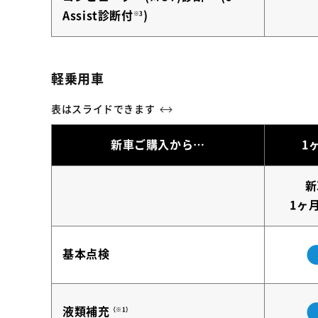
Assist診断付
)
※3
軽乗用車
新車ご購入から…
1
新
1ヶ
基本点検
液類補充
（※1）