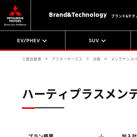
Brand&
Technology
ブランド&テク
EV/PHEV
SUV
三菱自動車
アフターサービス
点検
メンテナンス
ハーティプラスメン
プラン概要
加入対