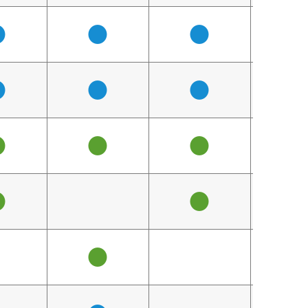
●
●
●
（
●
●
●
（
●
●
●
（
●
●
●
（