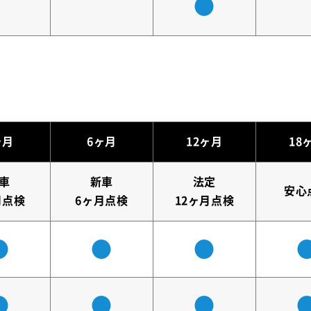
●
ヶ月
6ヶ月
12ヶ月
18
車
新車
法定
安心
月点検
6ヶ月点検
12ヶ月点検
●
●
●
●
●
●