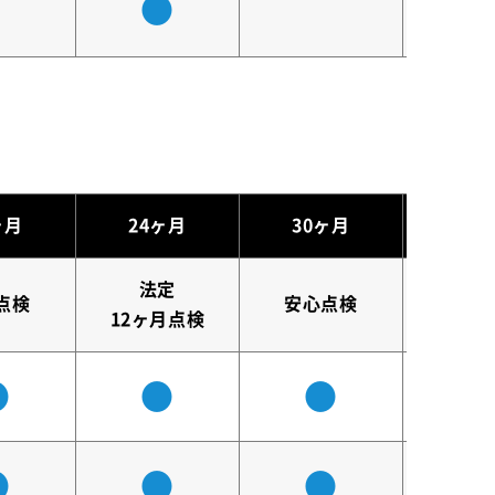
●
（
ヶ月
24ヶ月
30ヶ月
法定
点検
安心点検
初回
12ヶ月点検
●
●
●
（
●
●
●
（