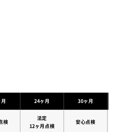
ヶ月
24ヶ月
30ヶ月
法定
点検
安心点検
初回
12ヶ月点検