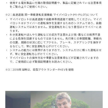
使用する電気製品に付属の取扱説明書や、製品に記載されている注意事項
をご覧の上でご使用ください。
※2：高速道路 同一車線運転支援機能 マイパイロット(MI-PILOT)について
マイパイロットは高速道路や自動車専用道路で使用してください。マイパ
イロットはドライバーの運転操作を支援するためのシステムであり、自動
運転システムではありません。安全運転をおこなう責任はドライバーにあ
ります。
わき見運転やぼんやり運転などの前方不注意および雨･霧などの視界不良
による危険を回避するものではありません。先行車との車間距離、車線内
の位置、周囲の状況に応じてアクセル、ブレーキ、ステアリングを操作す
るなどして、常に安全運転を心がけてください。
システムの能力には限界がありますので、システムだけに頼った運転はせ
ず、常に安全運転を心がけてください。
マイパイロットの操作方法や重要な注意事項などが記載されていますの
で、ご使用前に必ず取扱説明書をお読みください。
※3：2018年当時は、旧型アウトランダーPHEVを使用