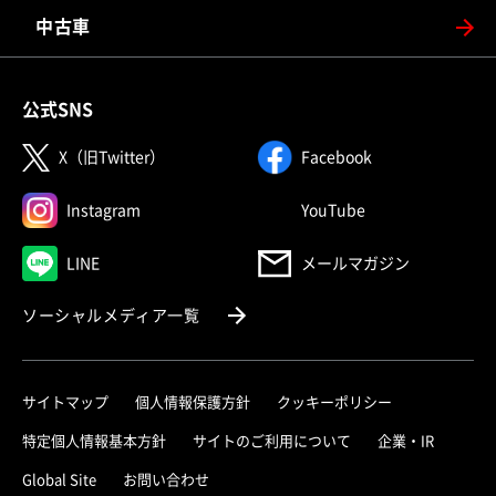
中古車
公式SNS
（別ウィンドウで開く）
（別ウィンドウで
X（旧Twitter）
Facebook
（別ウィンドウで開く）
（別ウィンドウで
Instagram
YouTube
（別ウィンドウで開く）
LINE
メールマガジン
（別ウィンドウで開く）
ソーシャルメディア一覧
サイトマップ
個人情報保護方針
クッキーポリシー
（別ウィ
特定個人情報基本方針
サイトのご利用について
企業・IR
（別ウィンドウで開く）
Global Site
お問い合わせ