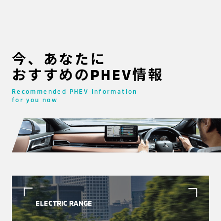
今、あなたに
おすすめのPHEV情報
Recommended PHEV information
for you now
ELECTRIC RANGE