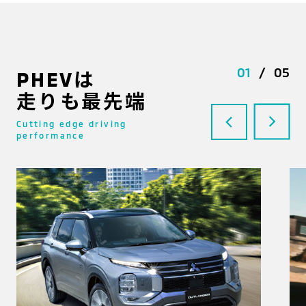
01
/
05
PHEVは
走りも最先端
Cutting edge driving
performance