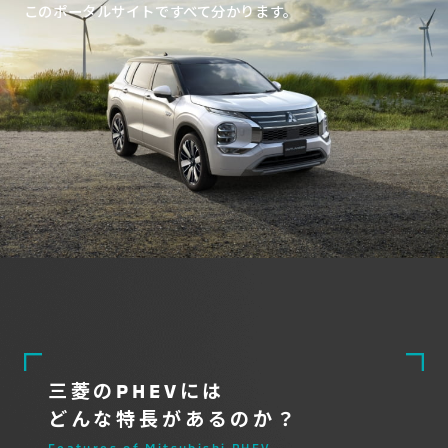
このポータルサイトですべて分かります。
#私のPHEVライフ
クルマで、防災準備を
する時代。
まずはPHEVを体験
PHEVをもっと見る
三菱のPHEV
ラインアップ
三菱のPHEVには
どんな特長があるのか？