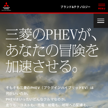
ブランド&テクノロジー
MENU
TOPICS
三菱のPHEVには
どんな特長があるのか?
今、あなたに
おすすめのPHEV情報
PHEVは走りも最先端
PHEVは経済性も抜群
PHEVは未来の地球の
ことも考えている
そもそも三菱のPHEV（プラグインハイブリッドEV）は
何がいいのか。
バッテリーの電気は
PHEVはいったいどんなクルマなのか。
貯めたり、使ったり
走りも、コストも、充電・給電も、地球への配慮も。