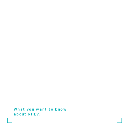
今、あなたの知りたい
PHEVがここに。
What you want to know
about PHEV.