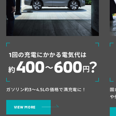
ガソリン約3～4.5Lの価格で満充電に！
国
や
VIEW MORE