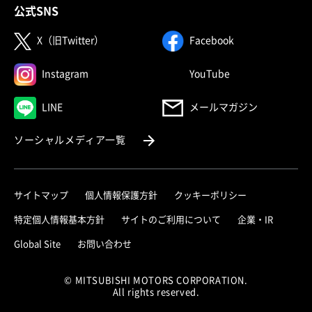
公式SNS
（別ウィンドウで開く）
（別ウィンドウで
X（旧Twitter）
Facebook
（別ウィンドウで開く）
（別ウィンドウで
Instagram
YouTube
（別ウィンドウで開く）
LINE
メールマガジン
（別ウィンドウで開く）
ソーシャルメディア一覧
サイトマップ
個人情報保護方針
クッキーポリシー
（別ウィ
特定個人情報基本方針
サイトのご利用について
企業・IR
（別ウィンドウで開く）
Global Site
お問い合わせ
© MITSUBISHI MOTORS CORPORATION.
All rights reserved.