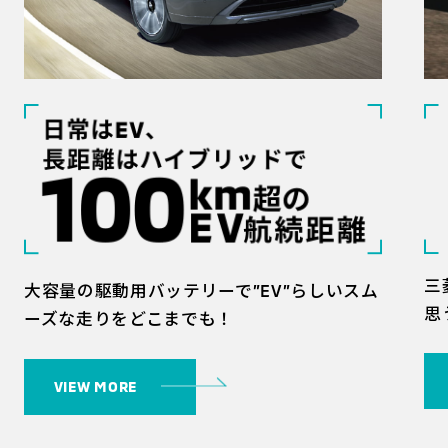
三
大容量の駆動用バッテリーで”EV”らしいスム
思
ーズな走りをどこまでも！
VIEW MORE