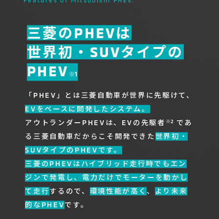
Features of Mitsubishi PHEV.
三菱のPHEVは
世界初・SUVタイプの
PHEV
※1
「PHEV」とは三菱自動車が世界に先駆けて、
EVをベースに開発したシステム。
アウトランダーPHEVは、EVの先駆者
であ
※2
る三菱自動車だからこそ開発できた
世界初・
SUVタイプのPHEVです。
三菱のPHEVはハイブリッド走行時でもエン
ジンで発電し、電力だけでモーターを動かし
て走行
するので、
環境性能が高く
、
より未来
的なPHEV
です。