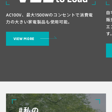
自
AC100V、最大1500Wのコンセントで消費電
販
力の大きい家電製品も使用可能。
エ
す
VIEW MORE
#
私の