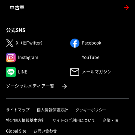
中古車
公式SNS
（別ウィンドウで開く）
（別ウィンドウで
X（旧Twitter）
Facebook
（別ウィンドウで開く）
（別ウィンドウで
Instagram
YouTube
（別ウィンドウで開く）
LINE
メールマガジン
（別ウィンドウで開く）
ソーシャルメディア一覧
サイトマップ
個人情報保護方針
クッキーポリシー
（別ウィ
特定個人情報基本方針
サイトのご利用について
企業・IR
（別ウィンドウで開く）
Global Site
お問い合わせ