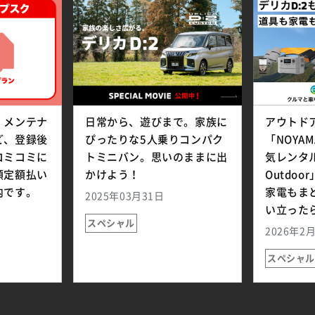
、メンテナ
日常から、遊びまで。家族に
アウトド
ど、登録後
ぴったりな5人乗りコンパク
「NOYA
コミコミに
トミニバン。思いのままに出
気レンタル
額定額払い
かけよう！
Outdo
内です。
家電もま
2025年03月31日
い立った
スペシャル
2026年2
スペシャル