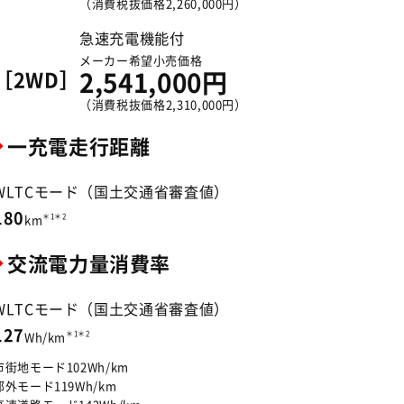
（消費税抜価格2,260,000円）
急速充電機能付
メーカー希望小売価格
［2WD］
2,541,000円
（消費税抜価格2,310,000円）
一充電走行距離
WLTCモード（国土交通省審査値）
180
＊1＊2
km
交流電力量消費率
WLTCモード（国土交通省審査値）
127
＊1＊2
Wh/km
市街地モード102Wh/km
郊外モード119Wh/km