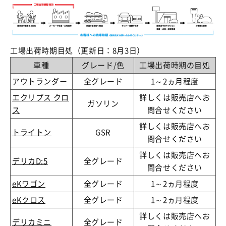
工場出荷時期目処（更新日：8月3日）
車種
グレード/色
工場出荷時期の目処
アウトランダー
全グレード
1～2ヵ月程度
エクリプス クロ
詳しくは販売店へお
ガソリン
ス
問合せください
詳しくは販売店へお
トライトン
GSR
問合せください
詳しくは販売店へお
デリカD:5
全グレード
問合せください
eKワゴン
全グレード
1～2ヵ月程度
eKクロス
全グレード
1～2ヵ月程度
詳しくは販売店へお
デリカミニ
全グレード