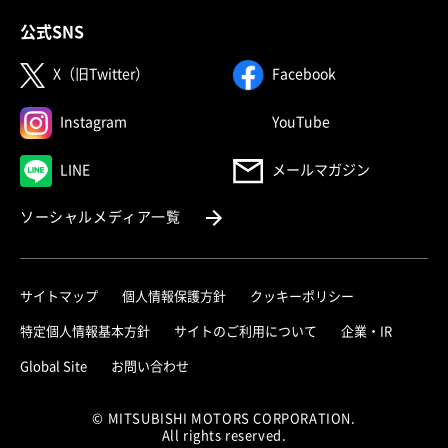
公式SNS
（別ウィンドウで開く）
（別ウィンドウで
X（旧Twitter）
Facebook
（別ウィンドウで開く）
（別ウィンドウで
Instagram
YouTube
（別ウィンドウで開く）
LINE
メールマガジン
（別ウィンドウで開く）
ソーシャルメディア一覧
サイトマップ
個人情報保護方針
クッキーポリシー
（別ウィ
特定個人情報基本方針
サイトのご利用について
企業・IR
（別ウィンドウで開く）
Global Site
お問い合わせ
© MITSUBISHI MOTORS CORPORATION.
All rights reserved.