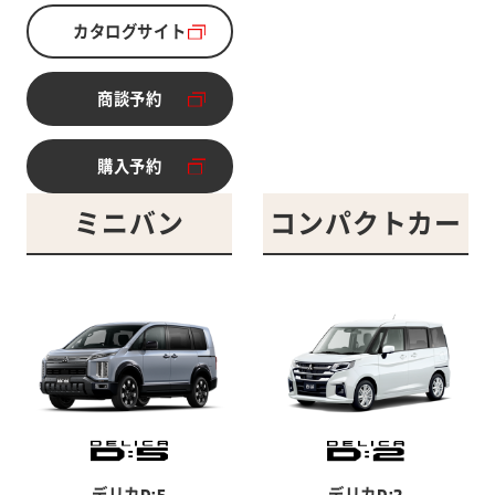
カタログサイト
別ウィンドウで開く
商談予約
別ウィンドウで開く
購入予約
別ウィンドウで開く
ミニバン
コンパクトカー
デリカD:5
デリカD:2