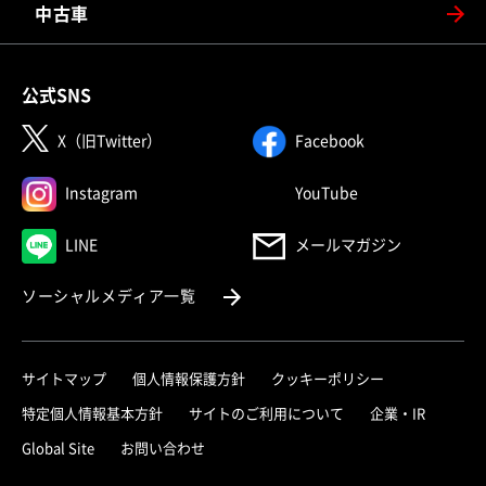
中古車
公式SNS
（別ウィンドウで開く）
（別ウィンドウで
X（旧Twitter）
Facebook
（別ウィンドウで開く）
（別ウィンドウで
Instagram
YouTube
（別ウィンドウで開く）
LINE
メールマガジン
（別ウィンドウで開く）
ソーシャルメディア一覧
サイトマップ
個人情報保護方針
クッキーポリシー
（別ウィ
特定個人情報基本方針
サイトのご利用について
企業・IR
（別ウィンドウで開く）
Global Site
お問い合わせ