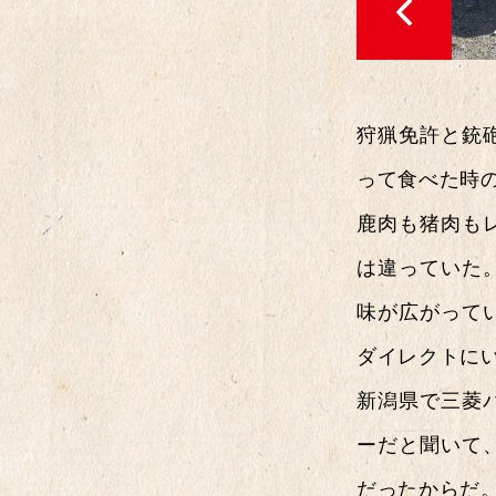
狩猟免許と銃
って食べた時
鹿肉も猪肉も
は違っていた
味が広がって
ダイレクトに
新潟県で三菱パ
ーだと聞いて
だったからだ