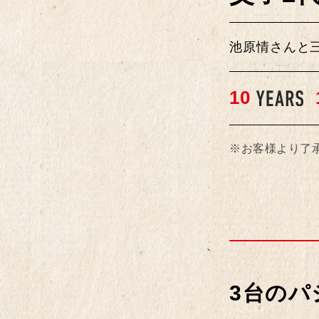
池原情さんと三
1
0
※お客様より了
3台のパ