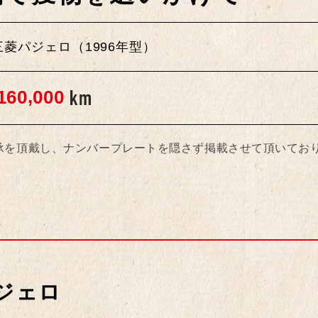
菱パジェロ（1996年型）
,
1
6
0
0
0
0
承を頂戴し、ナンバープレートを隠さず掲載させて頂いてお
ジェロ