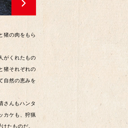
車種の年代
0's
1970's～
198
's～
2000's～
201
と猪の肉をもら
's～
人がくれたもの
と猪それぞれの
て自然の恵みを
車種のジャンル
系
ミニバン系
軽自
 情さんもハンタ
ッカケも、狩猟
ペ系
ハッチバック系
セダン・ハ
受けたものだ。