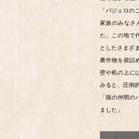
「パジェロの
家族のみなさ
た。この地で
としたさまざ
農作物を袋詰
壁や机の上に
みると、圧倒
「猟の仲間の
ました」