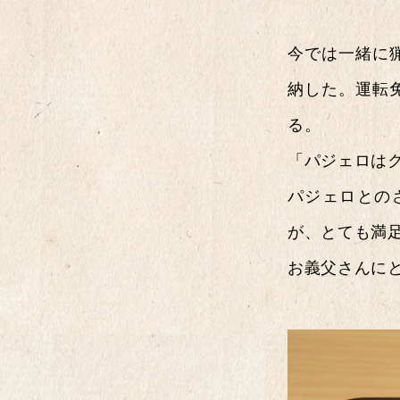
今では一緒に
納した。運転
る。
「パジェロは
パジェロとの
が、とても満
お義父さんに