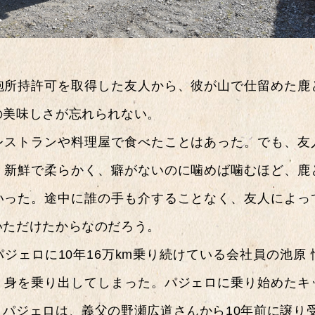
〜196
1990
砲所持許可を取得した友人から、彼が山で仕留めた鹿
の美味しさが忘れられない。
2020
レストランや料理屋で食べたことはあった。でも、友
。新鮮で柔らかく、癖がないのに噛めば噛むほど、鹿
いった。途中に誰の手も介することなく、友人によっ
いただけたからなのだろう。
SUV
ジェロに10年16万km乗り続けている会社員の池原
、身を乗り出してしまった。パジェロに乗り始めたキ
クー
。パジェロは、義父の野瀬広道さんから10年前に譲り