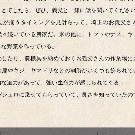
ステーショ
ことでしたら、ぜひ、義父と一緒に話を聞いてくださ
んが揃うタイミングを見計らって、埼玉のお義父さ
代々続いている農家だ。米の他に、トマトやナス、キ
まな野菜を作っている。
202
めしたり、農機具を納めておくお義父さんの作業場に
は鹿やキジ、ヤマドリなどの剥製がいくつも飾られて
202
的な迫力があって、強い生命力が感じられてくる。
201
パジェロに乗せてもらっていて、良さを知っていたの
201
201