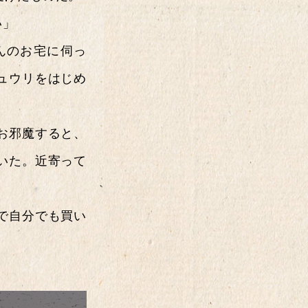
ンワゴン系
その他
い」
んのお宅に伺っ
ュウリをはじめ
掲載年
6年
2025年
20
お邪魔すると、
いた。近寄って
0年
2019年
20
7年
2016年
20
で自分でも買い
4年
2013年
20
1年
2010年