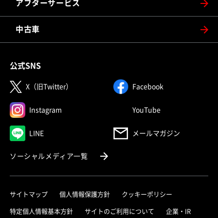
アフターサービス
中古車
公式SNS
（別ウィンドウで開く）
（別ウィンドウで
X（旧Twitter）
Facebook
（別ウィンドウで開く）
（別ウィンドウで
Instagram
YouTube
（別ウィンドウで開く）
LINE
メールマガジン
（別ウィンドウで開く）
ソーシャルメディア一覧
サイトマップ
個人情報保護方針
クッキーポリシー
（別ウィ
特定個人情報基本方針
サイトのご利用について
企業・IR