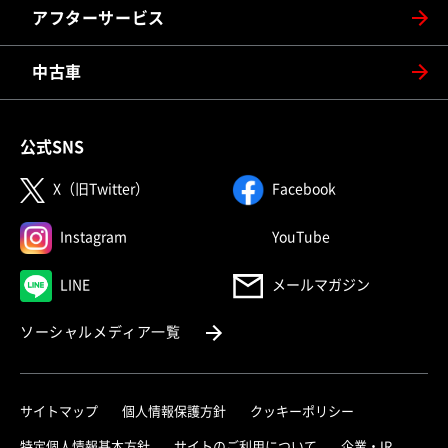
アフターサービス
中古車
公式SNS
（別ウィンドウで開く）
（別ウィンドウで
X（旧Twitter）
Facebook
（別ウィンドウで開く）
（別ウィンドウで
Instagram
YouTube
（別ウィンドウで開く）
LINE
メールマガジン
（別ウィンドウで開く）
ソーシャルメディア一覧
サイトマップ
個人情報保護方針
クッキーポリシー
（別ウィ
特定個人情報基本方針
サイトのご利用について
企業・IR