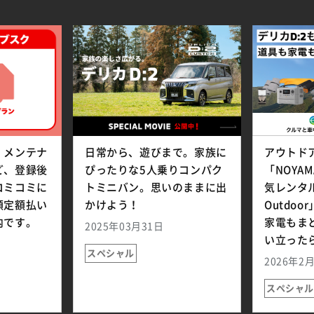
、メンテナ
日常から、遊びまで。家族に
アウトド
ど、登録後
ぴったりな5人乗りコンパク
「NOYA
コミコミに
トミニバン。思いのままに出
気レンタル
額定額払い
かけよう！
Outdo
内です。
家電もま
2025年03月31日
い立った
スペシャル
2026年2
スペシャル