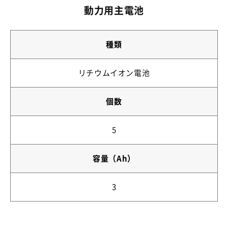
動力用主電池
種類
リチウムイオン電池
個数
5
容量（Ah）
3