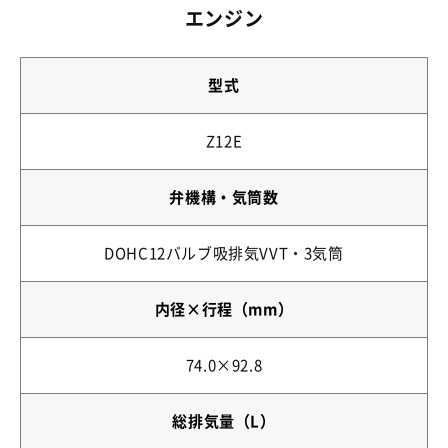
エンジン
型式
Z12E
弁機構・気筒数
DOHC12バルブ吸排気VVT・3気筒
内径×行程（mm）
74.0×92.8
総排気量（L）