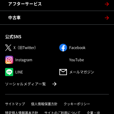
アフターサービス
中古車
公式SNS
（別ウィンドウで開く）
（別ウィンドウで
X（旧Twitter）
Facebook
（別ウィンドウで開く）
（別ウィンドウで
Instagram
YouTube
（別ウィンドウで開く）
LINE
メールマガジン
（別ウィンドウで開く）
ソーシャルメディア一覧
サイトマップ
個人情報保護方針
クッキーポリシー
（別ウィ
特定個人情報基本方針
サイトのご利用について
企業・IR